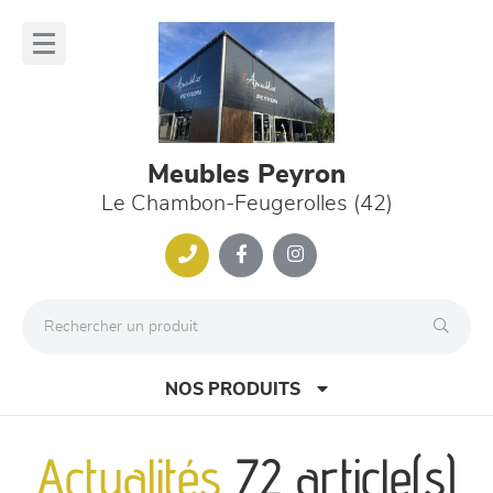
Panneau de gestion des cookies
lose
nu
Meubles Peyron
Le Chambon-Feugerolles (42)
NOS PRODUITS
Actualités
72 article(s)