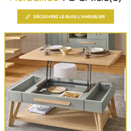
canapés et fauteuils
séjours
DÉCOUVREZ LE BLOG L'AMEUBLIER
meubles de complément
chambres et dressing
literie
décoration