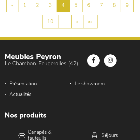
«
1
2
3
4
5
6
7
8
9
10
…
»
»»
Meubles Peyron
Le Chambon-Feugerolles (42)
Présentation
Le showroom
Actualités
Nos produits
Canapés &
Séjours
fauteuils