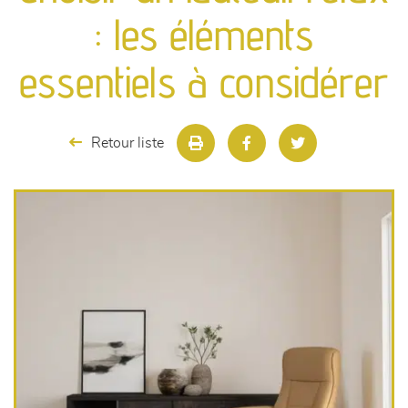
canapés et fauteuils
: les éléments
séjours
essentiels à considérer
meubles de complément
Retour liste
chambres et dressing
literie
décoration