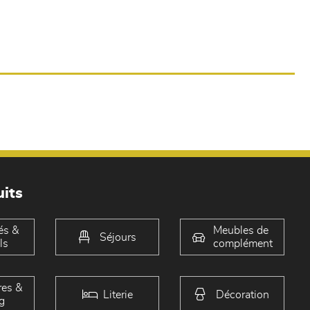
its
és &
Meubles de
Séjours
ls
complément
es &
Literie
Décoration
g