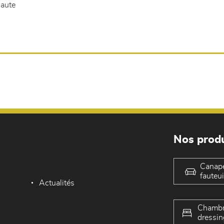
haute
Nos produ
Canap
fauteui
Actualités
Chambr
dressin