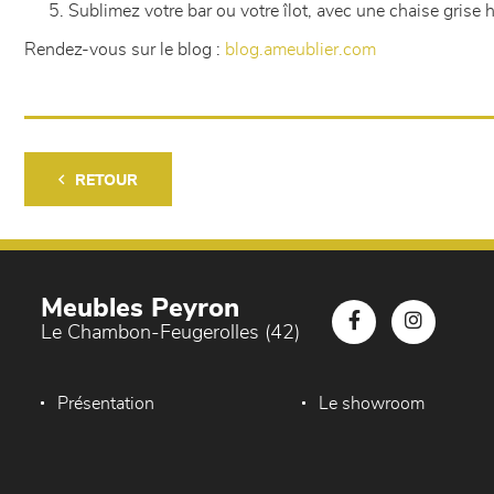
Sublimez votre bar ou votre îlot, avec une chaise grise 
Rendez-vous sur le blog :
blog.ameublier.com
RETOUR
Meubles Peyron
Le Chambon-Feugerolles (42)
Présentation
Le showroom