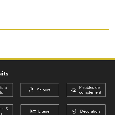
its
és &
Meubles de
Séjours
ls
complément
es &
Literie
Décoration
g