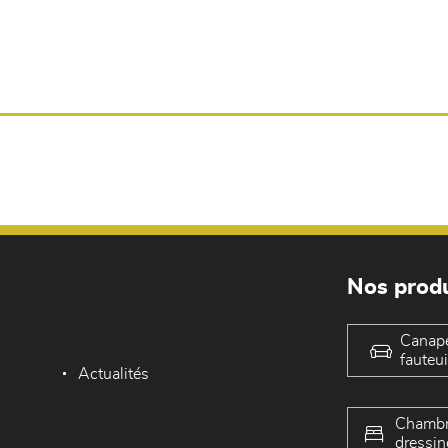
Nos produ
Canap
fauteui
Actualités
Chambr
dressin