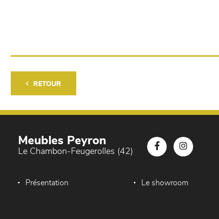
RETOUR
Meubles Peyron
Le Chambon-Feugerolles (42)
Présentation
Le showroom