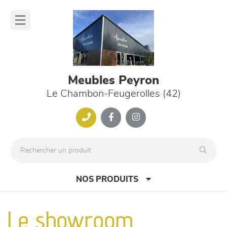
Panneau de gestion des cookies
lose
nu
Meubles Peyron
Le Chambon-Feugerolles (42)
NOS PRODUITS
Le showroom