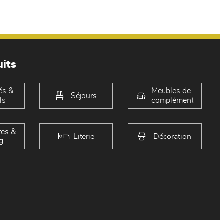
its
és &
Meubles de
Séjours
ls
complément
es &
Literie
Décoration
g