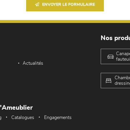
ENVOYER LE FORMULAIRE
Nos produ
Canap
fauteui
Actualités
Chambr
dressin
L'Ameublier
g
Catalogues
Engagements