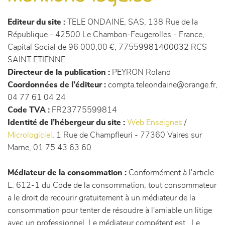
canapés et fauteuils
Editeur du site :
TELE ONDAINE, SAS, 138 Rue de la
séjours
République - 42500 Le Chambon-Feugerolles - France,
Capital Social de 96 000,00 €, 77559981400032 RCS
meubles de complément
SAINT ETIENNE
Directeur de la publication :
PEYRON Roland
Coordonnées de l’éditeur :
compta.teleondaine@orange.fr,
chambres et dressing
04 77 61 04 24
Code TVA :
FR23775599814
literie
Identité de l’hébergeur du site :
Web Enseignes
/
Micrologiciel
, 1 Rue de Champfleuri - 77360 Vaires sur
décoration
Marne, 01 75 43 63 60
Médiateur de la consommation :
Conformément à l'article
L. 612-1 du Code de la consommation, tout consommateur
a le droit de recourir gratuitement à un médiateur de la
consommation pour tenter de résoudre à l'amiable un litige
avec un professionnel. Le médiateur compétent est . Le