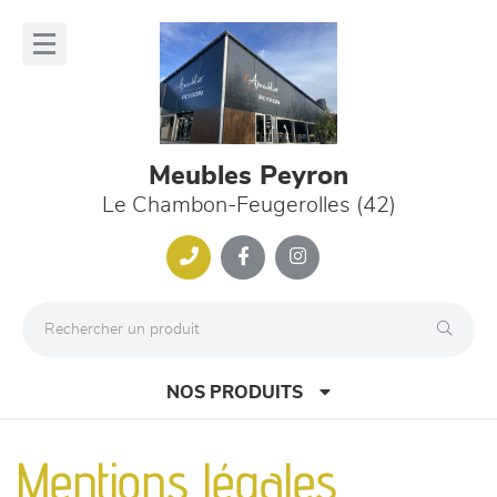
Panneau de gestion des cookies
lose
nu
Meubles Peyron
Le Chambon-Feugerolles (42)
NOS PRODUITS
Mentions légales