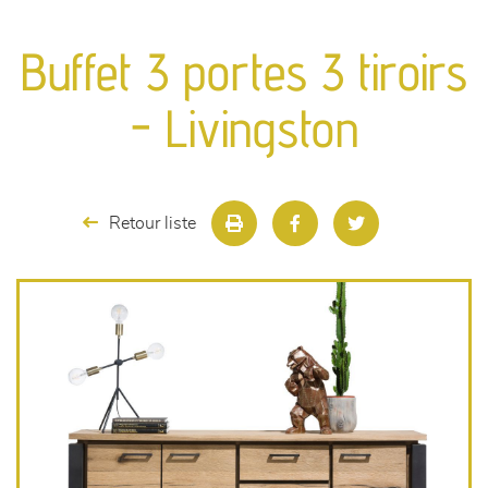
canapés et fauteuils
Buffet 3 portes 3 tiroirs
séjours
- Livingston
meubles de complément
chambres et dressing
Retour liste
literie
décoration