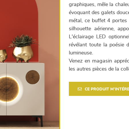
graphiques, mêle la chaleu
évoquant des galets doucem
métal, ce buffet 4 portes
silhouette aérienne, app
L'éclairage LED optionnel
révélant toute la poésie 
lumineuse.
Venez en magasin appréci
les autres pièces de la co
CE PRODUIT M'INTÉR