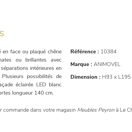
s
é en face ou plaqué chêne
Référence :
10384
tes ou brillantes avec
Marque :
ANIMOVEL
 séparations intérieures en
lusieurs possibilités de
Dimension :
H93 x L195 
 façade éclairée LED blanc
portes longueur 140 cm.
sur commande dans votre magasin
Meubles Peyron
à Le C