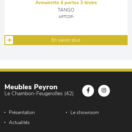
Armoirette 4 portes 3 tiroirs
TANGO
ARTCOPI
En savoir plus
Meubles Peyron
Le Chambon-Feugerolles (42)
Présentation
Le showroom
Actualités