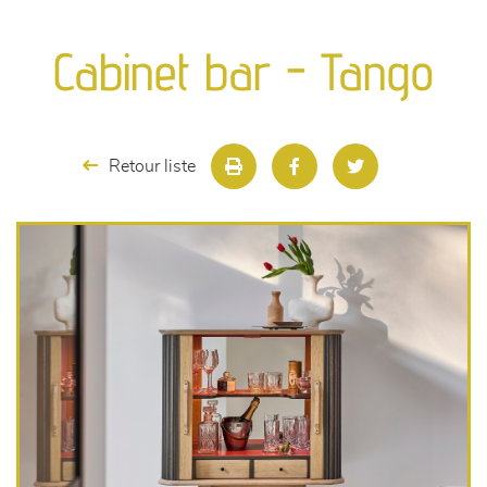
canapés et fauteuils
Cabinet bar - Tango
séjours
meubles de complément
Retour liste
chambres et dressing
literie
décoration