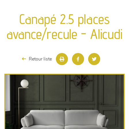
canapés et fauteuils
Canapé 2.5 places
séjours
avance/recule - Alicudi
meubles de complément
chambres et dressing
Retour liste
literie
décoration