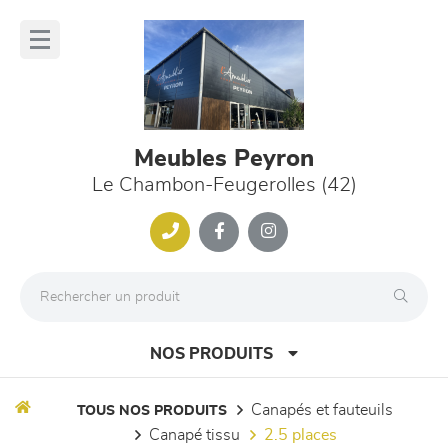
Panneau de gestion des cookies
lose
nu
Meubles Peyron
Le Chambon-Feugerolles (42)
NOS PRODUITS
canapés et fauteuils
TOUS NOS PRODUITS
canapé tissu
2.5 places