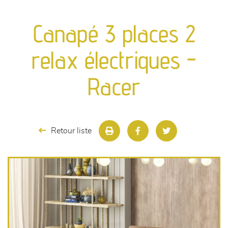
canapés et fauteuils
Canapé 3 places 2
séjours
relax électriques -
meubles de complément
Racer
chambres et dressing
literie
Retour liste
décoration