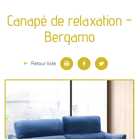
canapés et fauteuils
Canapé de relaxation -
séjours
Bergamo
meubles de complément
chambres et dressing
Retour liste
literie
décoration