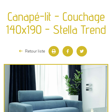
canapés et fauteuils
Canapé-lit - Couchage
séjours
140x190 - Stella Trend
meubles de complément
chambres et dressing
Retour liste
literie
décoration