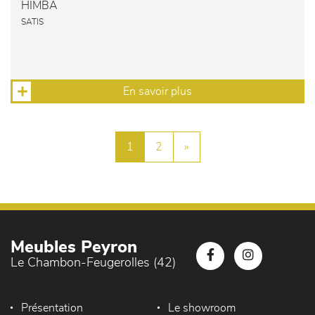
HIMBA
SATIS
En savoir plus
1
2
»
Meubles Peyron
Le Chambon-Feugerolles (42)
Présentation
Le showroom