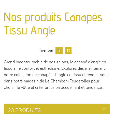
canapés et fauteuils
Nos produits Canapés
séjours
Tissu Angle
meubles de complément
chambres et dressing
Trier par
literie
Grand incontournable de nos salons, le canapé d'angle en
tissu allie confort et esthétisme. Explorez dès maintenant
décoration
notre collection de canapés d'angle en tissu et rendez-vous
dans notre magasin de Le Chambon-Feugerolles pour
choisir le vôtre et créer un salon accueillant et tendance.
23 PRODUITS