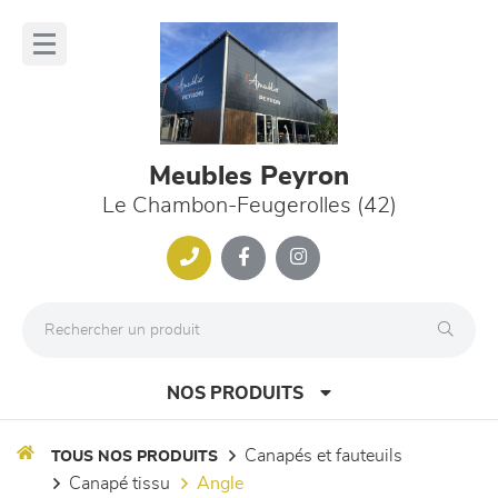
Panneau de gestion des cookies
lose
nu
Meubles Peyron
Le Chambon-Feugerolles (42)
NOS PRODUITS
canapés et fauteuils
TOUS NOS PRODUITS
canapé tissu
angle