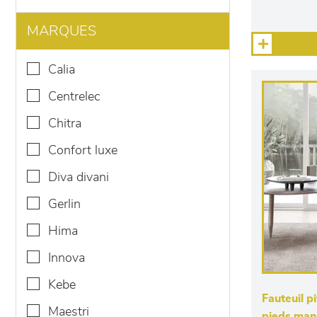
MARQUES
calia
centrelec
chitra
confort luxe
diva divani
gerlin
hima
innova
kebe
Fauteuil p
maestri
pieds man