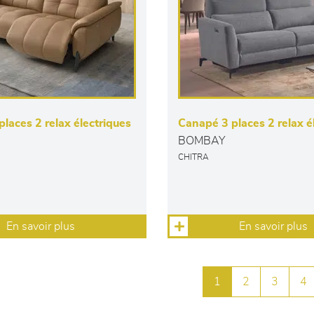
laces 2 relax électriques
Canapé 3 places 2 relax é
BOMBAY
CHITRA
En savoir plus
En savoir plus
1
2
3
4