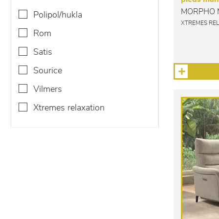
MORPHO 
polipol/hukla
XTREMES RE
rom
satis
sourice
vilmers
xtremes relaxation