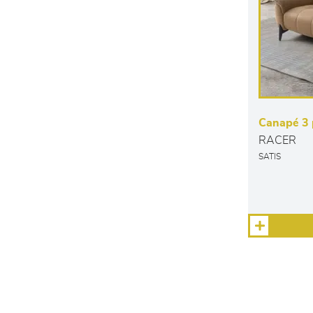
Canapé 3 p
RACER
SATIS