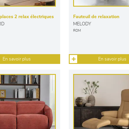
laces 2 relax électriques
Fauteuil de relaxation
RD
MELODY
ROM
En savoir plus
En savoir plus