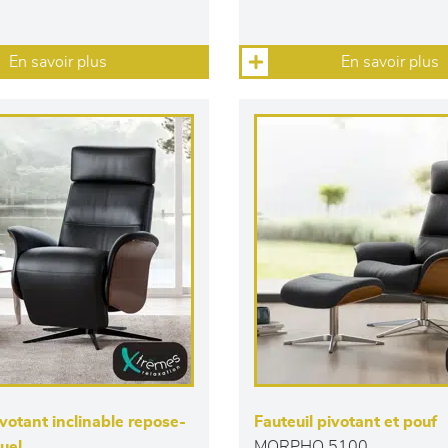
En savoir plus
En savoir plus
ivotant inclinable repose-
Fauteuil pivotant et pouf
uel
MORPHO 5100