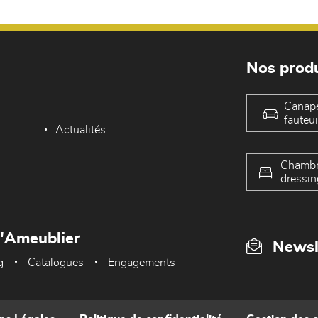
Nos produ
Canap
fauteui
Actualités
Chambr
dressin
L'Ameublier
Newsl
g
Catalogues
Engagements