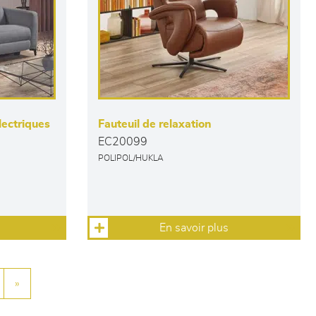
lectriques
Fauteuil de relaxation
EC20099
POLIPOL/HUKLA
En savoir plus
»