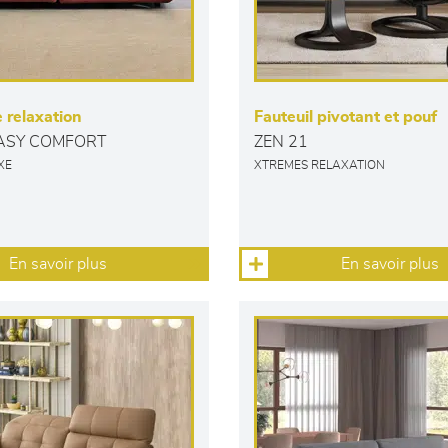
 relaxation
Fauteuil pivotant et pouf
EASY COMFORT
ZEN 21
XE
XTREMES RELAXATION
En savoir plus
En savoir plus