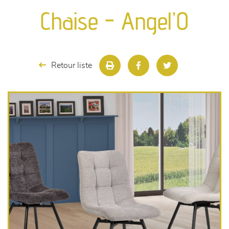
canapés et fauteuils
Chaise - Angel’O
séjours
meubles de complément
Retour liste
chambres et dressing
literie
décoration