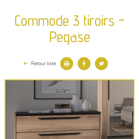
canapés et fauteuils
Commode 3 tiroirs -
séjours
Pegase
meubles de complément
chambres et dressing
Retour liste
literie
décoration