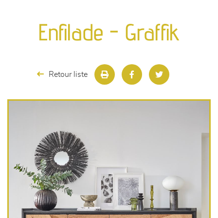
canapés et fauteuils
Enfilade - Graffik
séjours
meubles de complément
Retour liste
chambres et dressing
literie
décoration