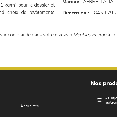
Marque :
AERRE ITALIA
21 kg/m³ pour le dossier et
and choix de revêtements
Dimension :
H84 x L79 x
ble sur commande dans votre magasin
Meubles Peyron
à Le
Nos produ
Canap
fauteui
Actualités