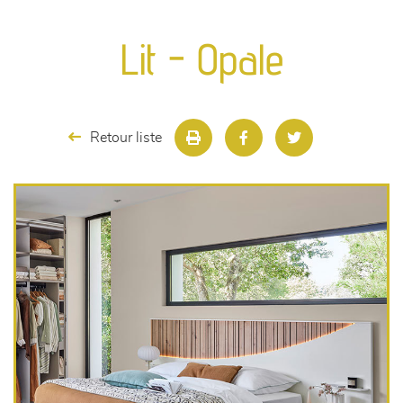
canapés et fauteuils
Lit - Opale
séjours
meubles de complément
Retour liste
chambres et dressing
literie
décoration