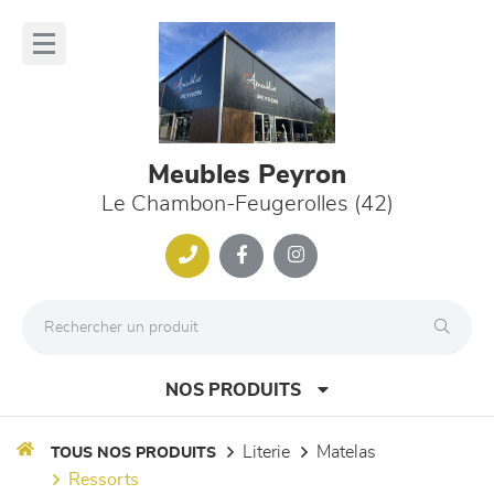
Panneau de gestion des cookies
lose
nu
Meubles Peyron
Le Chambon-Feugerolles (42)
NOS PRODUITS
literie
matelas
TOUS NOS PRODUITS
ressorts