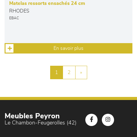
Matelas ressorts ensachés 24 cm
RHODES
EBAC
En savoir plus
1
2
»
Meubles Peyron
Le Chambon-Feugerolles (42)