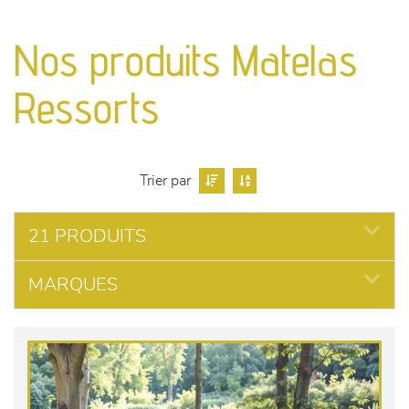
canapés et fauteuils
Nos produits Matelas
séjours
Ressorts
meubles de complément
chambres et dressing
Trier par
literie
21 PRODUITS
décoration
MARQUES