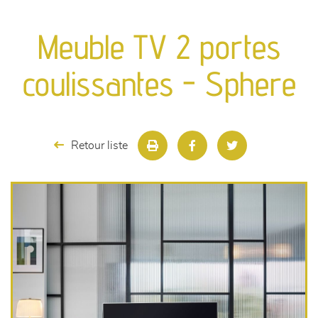
canapés et fauteuils
Meuble TV 2 portes
séjours
coulissantes - Sphere
meubles de complément
chambres et dressing
Retour liste
literie
décoration