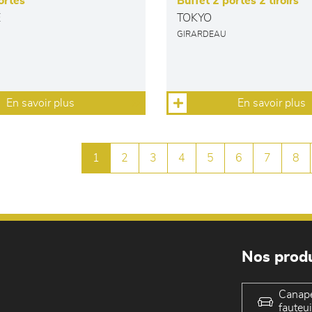
ortes
Buffet 2 portes 2 tiroirs
E
TOKYO
GIRARDEAU
En savoir plus
En savoir plus
1
2
3
4
5
6
7
8
Nos produ
Canap
fauteui