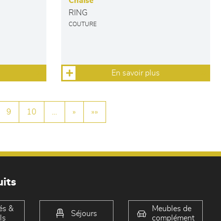
Chaise
RING
COUTURE
En savoir plus
9
10
…
»
»»
its
és &
Meubles de
Séjours
ls
complément