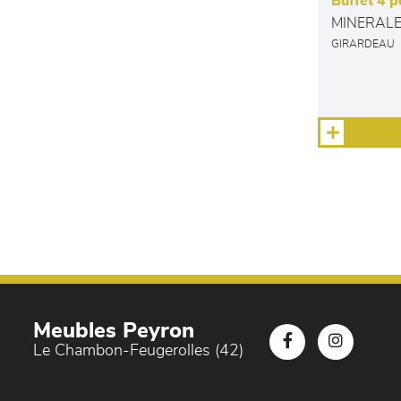
Buffet 4 p
MINERAL
GIRARDEAU
Meubles Peyron
Le Chambon-Feugerolles (42)