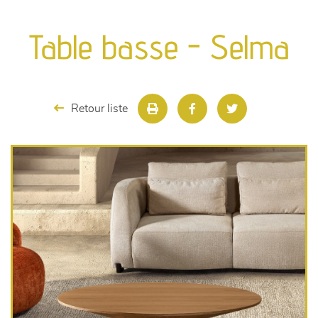
canapés et fauteuils
Table basse - Selma
séjours
meubles de complément
Retour liste
chambres et dressing
literie
décoration