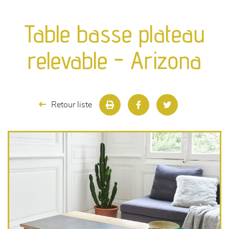
canapés et fauteuils
Table basse plateau
séjours
relevable - Arizona
meubles de complément
chambres et dressing
Retour liste
literie
décoration