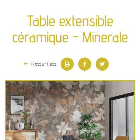
canapés et fauteuils
Table extensible
séjours
céramique - Minerale
meubles de complément
chambres et dressing
Retour liste
literie
décoration