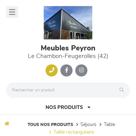
Panneau de gestion des cookies
lose
nu
Meubles Peyron
Le Chambon-Feugerolles (42)
NOS PRODUITS
séjours
table
TOUS NOS PRODUITS
table rectangulaire