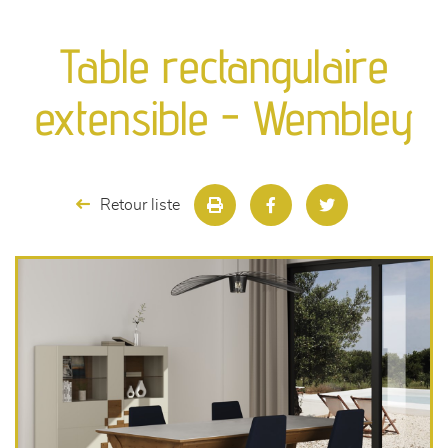
canapés et fauteuils
Table rectangulaire
séjours
extensible - Wembley
meubles de complément
chambres et dressing
Retour liste
literie
décoration