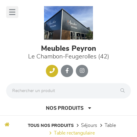
Panneau de gestion des cookies
lose
nu
Meubles Peyron
Le Chambon-Feugerolles (42)
NOS PRODUITS
séjours
table
TOUS NOS PRODUITS
table rectangulaire