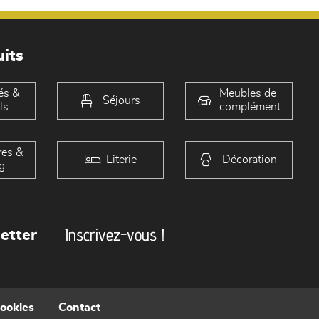
its
és &
Meubles de
Séjours
ls
complément
es &
Literie
Décoration
g
Inscrivez-vous !
etter
cookies
Contact