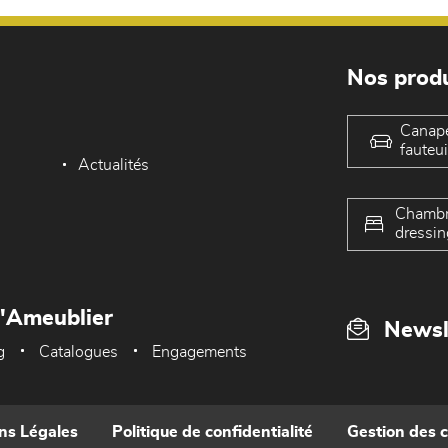
Nos produ
Canap
fauteui
Actualités
Chambr
dressin
L'Ameublier
Newsl
g
Catalogues
Engagements
ns Légales
Politique de confidentialité
Gestion des 